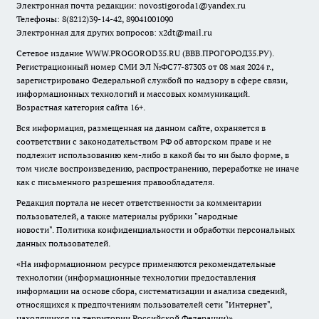
Электронная почта редакции:
novostigoroda1@yandex.ru
Телефоны: 8(8212)39-14-42, 89041001090
Электронная для других вопросов: x2dt@mail.ru
Сетевое издание WWW.PROGOROD35.RU (ВВВ.ПРОГОРОД35.РУ).
Регистрационный номер СМИ ЭЛ №ФС77-87303 от 08 мая 2024 г.,
зарегистрировано Федеральной службой по надзору в сфере связи,
информационных технологий и массовых коммуникаций.
Возрастная категория сайта 16+.
Вся информация, размещенная на данном сайте, охраняется в
соответствии с законодательством РФ об авторском праве и не
подлежит использованию кем-либо в какой бы то ни было форме, в
том числе воспроизведению, распространению, переработке не иначе
как с письменного разрешения правообладателя.
Редакция портала не несет ответственности за комментарии
пользователей, а также материалы рубрики "народные
новости".
Политика конфиденциальности и обработки персональных
данных пользователей
.
«На информационном ресурсе применяются рекомендательные
технологии (информационные технологии предоставления
информации на основе сбора, систематизации и анализа сведений,
относящихся к предпочтениям пользователей сети "Интернет",
находящихся на территории Российской Федерации)».