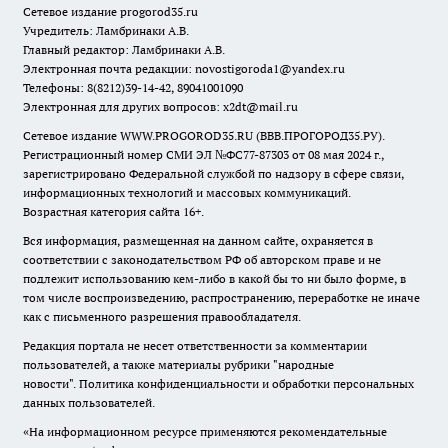
Сетевое издание
progorod35.r
u
Учредитель: Ламбринаки А.В.
Главный редактор: Ламбринаки А.В.
Электронная почта редакции:
novostigoroda1@yandex.ru
Телефоны: 8(8212)39-14-42, 89041001090
Электронная для других вопросов: x2dt@mail.ru
Сетевое издание WWW.PROGOROD35.RU (ВВВ.ПРОГОРОД35.РУ).
Регистрационный номер СМИ ЭЛ №ФС77-87303 от 08 мая 2024 г.,
зарегистрировано Федеральной службой по надзору в сфере связи,
информационных технологий и массовых коммуникаций.
Возрастная категория сайта 16+.
Вся информация, размещенная на данном сайте, охраняется в
соответствии с законодательством РФ об авторском праве и не
подлежит использованию кем-либо в какой бы то ни было форме, в
том числе воспроизведению, распространению, переработке не иначе
как с письменного разрешения правообладателя.
Редакция портала не несет ответственности за комментарии
пользователей, а также материалы рубрики "народные
новости".
Политика конфиденциальности и обработки персональных
данных пользователей
.
«На информационном ресурсе применяются рекомендательные