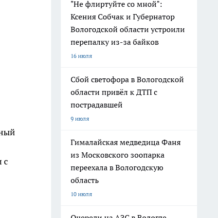
"Не флиртуйте со мной":
Ксения Собчак и Губернатор
Вологодской области устроили
перепалку из-за байков
16 июля
Сбой светофора в Вологодской
области привёл к ДТП с
пострадавшей
9 июля
вный
Гималайская медведица Фаня
из Московского зоопарка
 с
переехала в Вологодскую
область
10 июля
Очереди на АЗС в Вологде