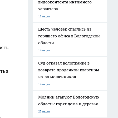
видеоконтента интимного
характера
17 июля
Шесть человек спаслись из
горящего офиса в Вологодской
области
рять
14 июля
Суд отказал вологжанке в
возврате проданной квартиры
ть в
из-за мошенников
14 июля
Молнии атакуют Вологодскую
область: горят дома и деревья
27 июля
я