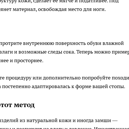
уктуру кожи, сделает её мягче и податливее. Под
янет материал, освобождая место для ноги.
, протрите внутреннюю поверхность обуви влажной
 влаги и возможные следы сока. Теперь можно приме
нее и просторнее.
ите процедуру или дополнительно попробуйте походи
жа постепенно адаптировалась к форме вашей стопы.
этот метод
 изделий из натуральной кожи и иногда замши —
чны и реагируют на влагу и давление. Искусственна