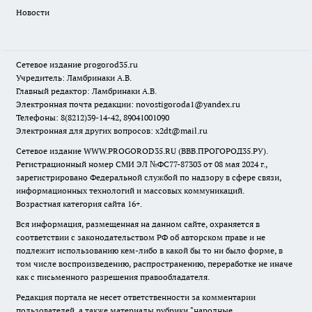
Новости
Сетевое издание
progorod35.r
u
Учредитель: Ламбринаки А.В.
Главный редактор: Ламбринаки А.В.
Электронная почта редакции:
novostigoroda1@yandex.ru
Телефоны: 8(8212)39-14-42, 89041001090
Электронная для других вопросов: x2dt@mail.ru
Сетевое издание WWW.PROGOROD35.RU (ВВВ.ПРОГОРОД35.РУ).
Регистрационный номер СМИ ЭЛ №ФС77-87303 от 08 мая 2024 г.,
зарегистрировано Федеральной службой по надзору в сфере связи,
информационных технологий и массовых коммуникаций.
Возрастная категория сайта 16+.
Вся информация, размещенная на данном сайте, охраняется в
соответствии с законодательством РФ об авторском праве и не
подлежит использованию кем-либо в какой бы то ни было форме, в
том числе воспроизведению, распространению, переработке не иначе
как с письменного разрешения правообладателя.
Редакция портала не несет ответственности за комментарии
пользователей, а также материалы рубрики "народные