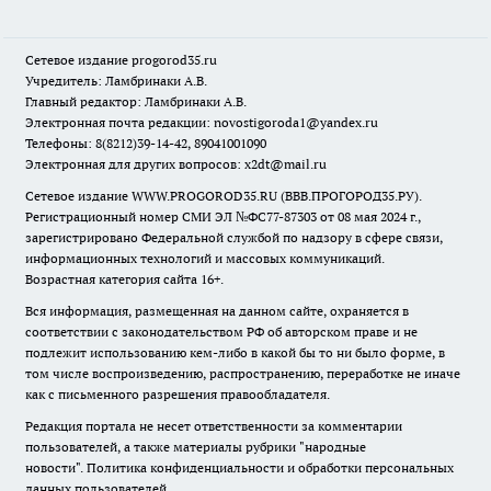
Сетевое издание
progorod35.r
u
Учредитель: Ламбринаки А.В.
Главный редактор: Ламбринаки А.В.
Электронная почта редакции:
novostigoroda1@yandex.ru
Телефоны: 8(8212)39-14-42, 89041001090
Электронная для других вопросов: x2dt@mail.ru
Сетевое издание WWW.PROGOROD35.RU (ВВВ.ПРОГОРОД35.РУ).
Регистрационный номер СМИ ЭЛ №ФС77-87303 от 08 мая 2024 г.,
зарегистрировано Федеральной службой по надзору в сфере связи,
информационных технологий и массовых коммуникаций.
Возрастная категория сайта 16+.
Вся информация, размещенная на данном сайте, охраняется в
соответствии с законодательством РФ об авторском праве и не
подлежит использованию кем-либо в какой бы то ни было форме, в
том числе воспроизведению, распространению, переработке не иначе
как с письменного разрешения правообладателя.
Редакция портала не несет ответственности за комментарии
пользователей, а также материалы рубрики "народные
новости".
Политика конфиденциальности и обработки персональных
данных пользователей
.