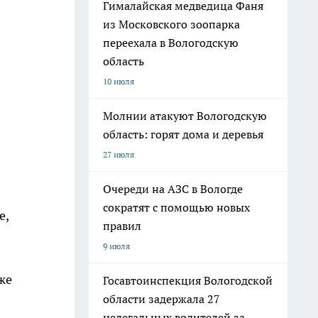
Гималайская медведица Фаня
из Московского зоопарка
переехала в Вологодскую
область
10 июля
Молнии атакуют Вологодскую
область: горят дома и деревья
27 июля
Очереди на АЗС в Вологде
сократят с помощью новых
е,
правил
9 июля
же
Госавтоинспекция Вологодской
области задержала 27
нелегальных водителей за