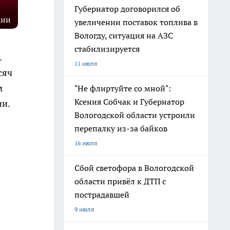
Губернатор договорился об
ции
увеличении поставок топлива в
Вологду, ситуация на АЗС
стабилизируется
.
11 июля
сяч
м
"Не флиртуйте со мной":
Ксения Собчак и Губернатор
ии.
Вологодской области устроили
перепалку из-за байков
16 июля
Сбой светофора в Вологодской
области привёл к ДТП с
пострадавшей
9 июля