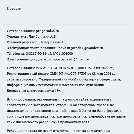
Новости
Сетевое издание
progorod35.r
u
Учредитель: Ламбринаки А.В.
Главный редактор: Ламбринаки А.В.
Электронная почта редакции:
novostigoroda1@yandex.ru
Телефоны: 8(8212)39-14-42, 89041001090
Электронная для других вопросов: x2dt@mail.ru
Сетевое издание WWW.PROGOROD35.RU (ВВВ.ПРОГОРОД35.РУ).
Регистрационный номер СМИ ЭЛ №ФС77-87303 от 08 мая 2024 г.,
зарегистрировано Федеральной службой по надзору в сфере связи,
информационных технологий и массовых коммуникаций.
Возрастная категория сайта 16+.
Вся информация, размещенная на данном сайте, охраняется в
соответствии с законодательством РФ об авторском праве и не
подлежит использованию кем-либо в какой бы то ни было форме, в
том числе воспроизведению, распространению, переработке не иначе
как с письменного разрешения правообладателя.
Редакция портала не несет ответственности за комментарии