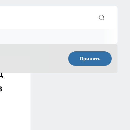
Принять
д
в