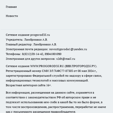
Главная
Новости
Сетевое издание
progorod35.r
u
Учредитель: Ламбринаки А.В.
Главный редактор: Ламбринаки А.В.
Электронная почта редакции:
novostigoroda1@yandex.ru
Телефоны: 8(8212)39-14-42, 89041001090
Электронная для других вопросов: x2dt@mail.ru
Сетевое издание WWW.PROGOROD35.RU (ВВВ.ПРОГОРОД35.РУ).
Регистрационный номер СМИ ЭЛ №ФС77-87303 от 08 мая 2024 г.,
зарегистрировано Федеральной службой по надзору в сфере связи,
информационных технологий и массовых коммуникаций.
Возрастная категория сайта 16+.
Вся информация, размещенная на данном сайте, охраняется в
соответствии с законодательством РФ об авторском праве и не
подлежит использованию кем-либо в какой бы то ни было форме, в
том числе воспроизведению, распространению, переработке не иначе
как с письменного разрешения правообладателя.