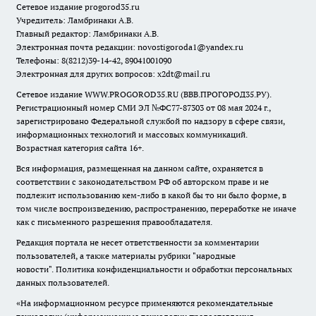
Сетевое издание
progorod35.r
u
Учредитель: Ламбринаки А.В.
Главный редактор: Ламбринаки А.В.
Электронная почта редакции:
novostigoroda1@yandex.ru
Телефоны: 8(8212)39-14-42, 89041001090
Электронная для других вопросов: x2dt@mail.ru
Сетевое издание WWW.PROGOROD35.RU (ВВВ.ПРОГОРОД35.РУ).
Регистрационный номер СМИ ЭЛ №ФС77-87303 от 08 мая 2024 г.,
зарегистрировано Федеральной службой по надзору в сфере связи,
информационных технологий и массовых коммуникаций.
Возрастная категория сайта 16+.
Вся информация, размещенная на данном сайте, охраняется в
соответствии с законодательством РФ об авторском праве и не
подлежит использованию кем-либо в какой бы то ни было форме, в
том числе воспроизведению, распространению, переработке не иначе
как с письменного разрешения правообладателя.
Редакция портала не несет ответственности за комментарии
пользователей, а также материалы рубрики "народные
новости".
Политика конфиденциальности и обработки персональных
данных пользователей
.
«На информационном ресурсе применяются рекомендательные