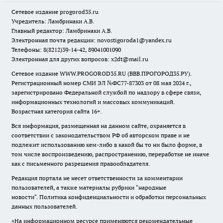
Сетевое издание
progorod35.r
u
Учредитель: Ламбринаки А.В.
Главный редактор: Ламбринаки А.В.
Электронная почта редакции:
novostigoroda1@yandex.ru
Телефоны: 8(8212)39-14-42, 89041001090
Электронная для других вопросов: x2dt@mail.ru
Сетевое издание WWW.PROGOROD35.RU (ВВВ.ПРОГОРОД35.РУ).
Регистрационный номер СМИ ЭЛ №ФС77-87303 от 08 мая 2024 г.,
зарегистрировано Федеральной службой по надзору в сфере связи,
информационных технологий и массовых коммуникаций.
Возрастная категория сайта 16+.
Вся информация, размещенная на данном сайте, охраняется в
соответствии с законодательством РФ об авторском праве и не
подлежит использованию кем-либо в какой бы то ни было форме, в
том числе воспроизведению, распространению, переработке не иначе
как с письменного разрешения правообладателя.
Редакция портала не несет ответственности за комментарии
пользователей, а также материалы рубрики "народные
новости".
Политика конфиденциальности и обработки персональных
данных пользователей
.
«На информационном ресурсе применяются рекомендательные