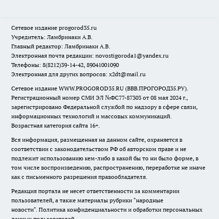
Сетевое издание
progorod35.r
u
Учредитель: Ламбринаки А.В.
Главный редактор: Ламбринаки А.В.
Электронная почта редакции:
novostigoroda1@yandex.ru
Телефоны: 8(8212)39-14-42, 89041001090
Электронная для других вопросов: x2dt@mail.ru
Сетевое издание WWW.PROGOROD35.RU (ВВВ.ПРОГОРОД35.РУ).
Регистрационный номер СМИ ЭЛ №ФС77-87303 от 08 мая 2024 г.,
зарегистрировано Федеральной службой по надзору в сфере связи,
информационных технологий и массовых коммуникаций.
Возрастная категория сайта 16+.
Вся информация, размещенная на данном сайте, охраняется в
соответствии с законодательством РФ об авторском праве и не
подлежит использованию кем-либо в какой бы то ни было форме, в
том числе воспроизведению, распространению, переработке не иначе
как с письменного разрешения правообладателя.
Редакция портала не несет ответственности за комментарии
пользователей, а также материалы рубрики "народные
новости".
Политика конфиденциальности и обработки персональных
данных пользователей
.