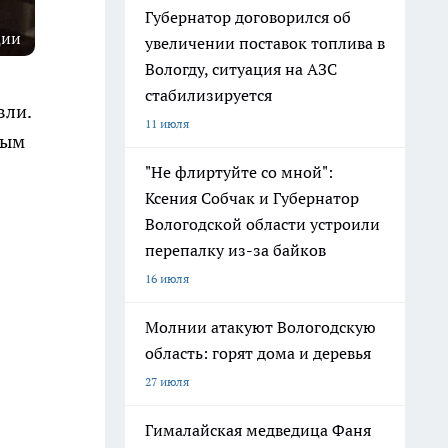
Губернатор договорился об
ции
увеличении поставок топлива в
Вологду, ситуация на АЗС
стабилизируется
вли.
11 июля
ным
"Не флиртуйте со мной":
Ксения Собчак и Губернатор
Вологодской области устроили
перепалку из-за байков
16 июля
Молнии атакуют Вологодскую
область: горят дома и деревья
27 июля
Гималайская медведица Фаня