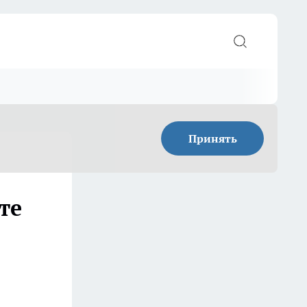
Принять
те