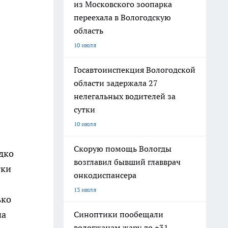
из Московского зоопарка
переехала в Вологодскую
область
10 июля
Госавтоинспекция Вологодской
области задержала 27
нелегальных водителей за
сутки
10 июля
Скорую помощь Вологды
дко
возглавил бывший главврач
тки
онкодиспансера
13 июля
ько
на
Синоптики пообещали
вологжанам жару до +31