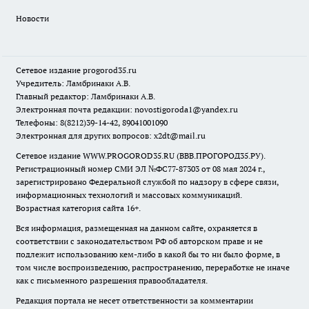
Новости
Сетевое издание
progorod35.r
u
Учредитель: Ламбринаки А.В.
Главный редактор: Ламбринаки А.В.
Электронная почта редакции:
novostigoroda1@yandex.ru
Телефоны: 8(8212)39-14-42, 89041001090
Электронная для других вопросов: x2dt@mail.ru
Сетевое издание WWW.PROGOROD35.RU (ВВВ.ПРОГОРОД35.РУ).
Регистрационный номер СМИ ЭЛ №ФС77-87303 от 08 мая 2024 г.,
зарегистрировано Федеральной службой по надзору в сфере связи,
информационных технологий и массовых коммуникаций.
Возрастная категория сайта 16+.
Вся информация, размещенная на данном сайте, охраняется в
соответствии с законодательством РФ об авторском праве и не
подлежит использованию кем-либо в какой бы то ни было форме, в
том числе воспроизведению, распространению, переработке не иначе
как с письменного разрешения правообладателя.
Редакция портала не несет ответственности за комментарии