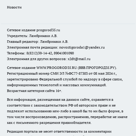
Новости
Сетевое издание
progorod35.r
u
Учредитель: Ламбринаки А.В.
Главный редактор: Ламбринаки А.В.
Электронная почта редакции:
novostigoroda1@yandex.ru
Телефоны: 8(8212)39-14-42, 89041001090
Электронная для других вопросов: x2dt@mail.ru
Сетевое издание WWW.PROGOROD35.RU (ВВВ.ПРОГОРОД35.РУ).
Регистрационный номер СМИ ЭЛ №ФС77-87303 от 08 мая 2024 г.,
зарегистрировано Федеральной службой по надзору в сфере связи,
информационных технологий и массовых коммуникаций.
Возрастная категория сайта 16+.
Вся информация, размещенная на данном сайте, охраняется в
соответствии с законодательством РФ об авторском праве и не
подлежит использованию кем-либо в какой бы то ни было форме, в
том числе воспроизведению, распространению, переработке не иначе
как с письменного разрешения правообладателя.
Редакция портала не несет ответственности за комментарии