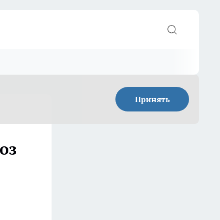
Принять
оз