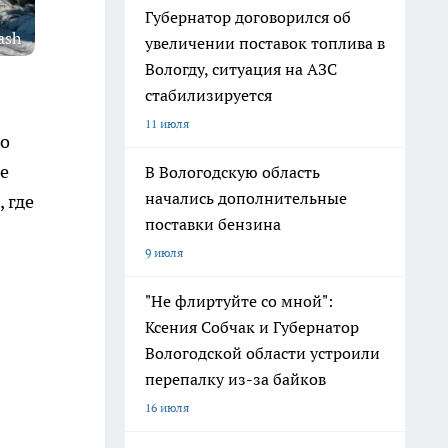
Губернатор договорился об
ash
увеличении поставок топлива в
Вологду, ситуация на АЗС
стабилизируется
11 июля
но
е
В Вологодскую область
начались дополнительные
 где
поставки бензина
9 июля
"Не флиртуйте со мной":
Ксения Собчак и Губернатор
Вологодской области устроили
перепалку из-за байков
16 июля