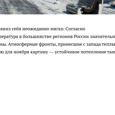
Unspl
оявил себя неожиданно мягко. Согласно
ература в большинстве регионов России значитель
мы. Атмосферные фронты, принесшие с запада теплы
 для ноября картину — устойчивое потепление там,