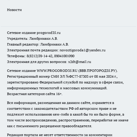
Новости
Сетевое издание
progorod35.r
u
Учредитель: Ламбринаки А.В.
Главный редактор: Ламбринаки А.В.
Электронная почта редакции:
novostigoroda1@yandex.ru
Телефоны: 8(8212)39-14-42, 89041001090
Электронная для других вопросов: x2dt@mail.ru
Сетевое издание WWW.PROGOROD35.RU (ВВВ.ПРОГОРОД35.РУ).
Регистрационный номер СМИ ЭЛ №ФС77-87303 от 08 мая 2024 г.,
зарегистрировано Федеральной службой по надзору в сфере связи,
информационных технологий и массовых коммуникаций.
Возрастная категория сайта 16+.
Вся информация, размещенная на данном сайте, охраняется в
соответствии с законодательством РФ об авторском праве и не
подлежит использованию кем-либо в какой бы то ни было форме, в
том числе воспроизведению, распространению, переработке не иначе
как с письменного разрешения правообладателя.
Редакция портала не несет ответственности за комментарии