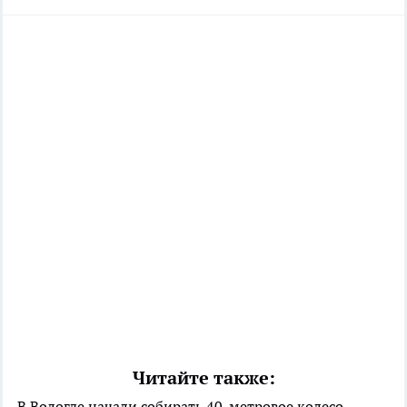
Читайте также:
В Вологде начали собирать 40-метровое колесо