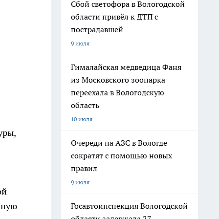
Сбой светофора в Вологодской
области привёл к ДТП с
пострадавшей
9 июля
Гималайская медведица Фаня
из Московского зоопарка
переехала в Вологодскую
область
10 июля
уры,
Очереди на АЗС в Вологде
сократят с помощью новых
правил
9 июля
ой
нную
Госавтоинспекция Вологодской
области задержала 27