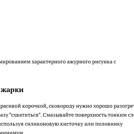
мированием характерного ажурного рисунка с
 жарки
расивой корочкой, сковороду нужно хорошо разогре
азу "схватиться". Смазывайте поверхность тонким с
 используя силиконовую кисточку или половинку
 минимум.