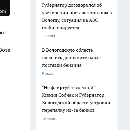
Губернатор договорился об
com
увеличении поставок топлива в
Вологду, ситуация на АЗС
стабилизируется
ают
11 июля
боте
В Вологодскую область
начались дополнительные
поставки бензина
9 июля
"Не флиртуйте со мной":
Ксения Собчак и Губернатор
Вологодской области устроили
перепалку из-за байков
16 июля