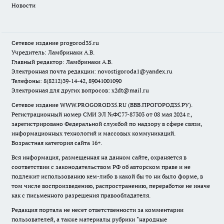
Новости
Сетевое издание
progorod35.r
u
Учредитель: Ламбринаки А.В.
Главный редактор: Ламбринаки А.В.
Электронная почта редакции:
novostigoroda1@yandex.ru
Телефоны: 8(8212)39-14-42, 89041001090
Электронная для других вопросов: x2dt@mail.ru
Сетевое издание WWW.PROGOROD35.RU (ВВВ.ПРОГОРОД35.РУ).
Регистрационный номер СМИ ЭЛ №ФС77-87303 от 08 мая 2024 г.,
зарегистрировано Федеральной службой по надзору в сфере связи,
информационных технологий и массовых коммуникаций.
Возрастная категория сайта 16+.
Вся информация, размещенная на данном сайте, охраняется в
соответствии с законодательством РФ об авторском праве и не
подлежит использованию кем-либо в какой бы то ни было форме, в
том числе воспроизведению, распространению, переработке не иначе
как с письменного разрешения правообладателя.
Редакция портала не несет ответственности за комментарии
пользователей, а также материалы рубрики "народные