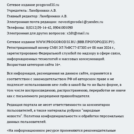
Сетевое издание
progorod35.r
u
Учредитель: Ламбринаки А.В.
Главный редактор: Ламбринаки А.В.
Электронная почта редакции:
novostigoroda1@yandex.ru
Телефоны: 8(8212)39-14-42, 89041001090
Электронная для других вопросов: x2dt@mail.ru
Сетевое издание WWW.PROGOROD35.RU (ВВВ.ПРОГОРОД35.РУ).
Регистрационный номер СМИ ЭЛ №ФС77-87303 от 08 мая 2024 г.,
зарегистрировано Федеральной службой по надзору в сфере связи,
информационных технологий и массовых коммуникаций.
Возрастная категория сайта 16+.
Вся информация, размещенная на данном сайте, охраняется в
соответствии с законодательством РФ об авторском праве и не
подлежит использованию кем-либо в какой бы то ни было форме, в
том числе воспроизведению, распространению, переработке не иначе
как с письменного разрешения правообладателя.
Редакция портала не несет ответственности за комментарии
пользователей, а также материалы рубрики "народные
новости".
Политика конфиденциальности и обработки персональных
данных пользователей
.
«На информационном ресурсе применяются рекомендательные