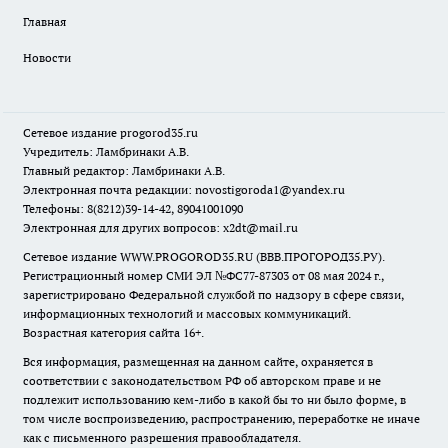
Главная
Новости
Сетевое издание
progorod35.r
u
Учредитель: Ламбринаки А.В.
Главный редактор: Ламбринаки А.В.
Электронная почта редакции:
novostigoroda1@yandex.ru
Телефоны: 8(8212)39-14-42, 89041001090
Электронная для других вопросов: x2dt@mail.ru
Сетевое издание WWW.PROGOROD35.RU (ВВВ.ПРОГОРОД35.РУ).
Регистрационный номер СМИ ЭЛ №ФС77-87303 от 08 мая 2024 г.,
зарегистрировано Федеральной службой по надзору в сфере связи,
информационных технологий и массовых коммуникаций.
Возрастная категория сайта 16+.
Вся информация, размещенная на данном сайте, охраняется в
соответствии с законодательством РФ об авторском праве и не
подлежит использованию кем-либо в какой бы то ни было форме, в
том числе воспроизведению, распространению, переработке не иначе
как с письменного разрешения правообладателя.