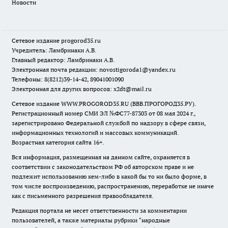
Новости
Сетевое издание
progorod35.r
u
Учредитель: Ламбринаки А.В.
Главный редактор: Ламбринаки А.В.
Электронная почта редакции:
novostigoroda1@yandex.ru
Телефоны: 8(8212)39-14-42, 89041001090
Электронная для других вопросов: x2dt@mail.ru
Сетевое издание WWW.PROGOROD35.RU (ВВВ.ПРОГОРОД35.РУ).
Регистрационный номер СМИ ЭЛ №ФС77-87303 от 08 мая 2024 г.,
зарегистрировано Федеральной службой по надзору в сфере связи,
информационных технологий и массовых коммуникаций.
Возрастная категория сайта 16+.
Вся информация, размещенная на данном сайте, охраняется в
соответствии с законодательством РФ об авторском праве и не
подлежит использованию кем-либо в какой бы то ни было форме, в
том числе воспроизведению, распространению, переработке не иначе
как с письменного разрешения правообладателя.
Редакция портала не несет ответственности за комментарии
пользователей, а также материалы рубрики "народные