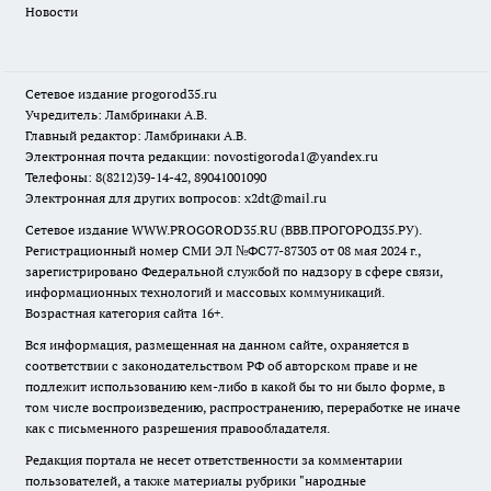
Новости
Сетевое издание
progorod35.r
u
Учредитель: Ламбринаки А.В.
Главный редактор: Ламбринаки А.В.
Электронная почта редакции:
novostigoroda1@yandex.ru
Телефоны: 8(8212)39-14-42, 89041001090
Электронная для других вопросов: x2dt@mail.ru
Сетевое издание WWW.PROGOROD35.RU (ВВВ.ПРОГОРОД35.РУ).
Регистрационный номер СМИ ЭЛ №ФС77-87303 от 08 мая 2024 г.,
зарегистрировано Федеральной службой по надзору в сфере связи,
информационных технологий и массовых коммуникаций.
Возрастная категория сайта 16+.
Вся информация, размещенная на данном сайте, охраняется в
соответствии с законодательством РФ об авторском праве и не
подлежит использованию кем-либо в какой бы то ни было форме, в
том числе воспроизведению, распространению, переработке не иначе
как с письменного разрешения правообладателя.
Редакция портала не несет ответственности за комментарии
пользователей, а также материалы рубрики "народные