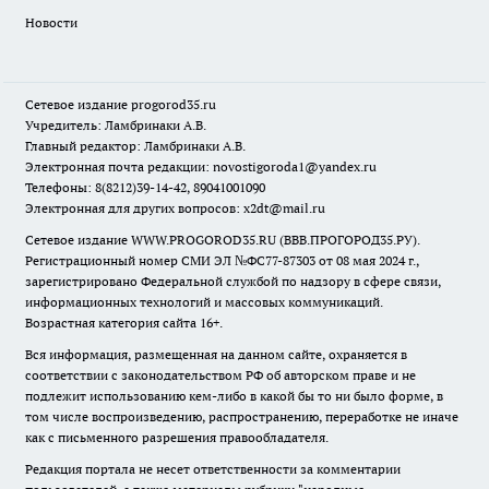
Новости
Сетевое издание
progorod35.r
u
Учредитель: Ламбринаки А.В.
Главный редактор: Ламбринаки А.В.
Электронная почта редакции:
novostigoroda1@yandex.ru
Телефоны: 8(8212)39-14-42, 89041001090
Электронная для других вопросов: x2dt@mail.ru
Сетевое издание WWW.PROGOROD35.RU (ВВВ.ПРОГОРОД35.РУ).
Регистрационный номер СМИ ЭЛ №ФС77-87303 от 08 мая 2024 г.,
зарегистрировано Федеральной службой по надзору в сфере связи,
информационных технологий и массовых коммуникаций.
Возрастная категория сайта 16+.
Вся информация, размещенная на данном сайте, охраняется в
соответствии с законодательством РФ об авторском праве и не
подлежит использованию кем-либо в какой бы то ни было форме, в
том числе воспроизведению, распространению, переработке не иначе
как с письменного разрешения правообладателя.
Редакция портала не несет ответственности за комментарии