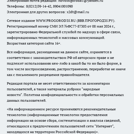
Электронная почта редакции:
novostigoroda1@yandex.ru
Телефоны: 8(8212)39-14-42, 89041001090
Электронная для других вопросов: x2dt@mail.ru
Сетевое издание WWW.PROGOROD35.RU (ВВВ.ПРОГОРОД35.РУ).
Регистрационный номер СМИ ЭЛ №ФС77-87303 от 08 мая 2024 г.,
зарегистрировано Федеральной службой по надзору в сфере связи,
информационных технологий и массовых коммуникаций.
Возрастная категория сайта 16+.
Вся информация, размещенная на данном сайте, охраняется в
соответствии с законодательством РФ об авторском праве и не
подлежит использованию кем-либо в какой бы то ни было форме, в
том числе воспроизведению, распространению, переработке не иначе
как с письменного разрешения правообладателя.
Редакция портала не несет ответственности за комментарии
пользователей, а также материалы рубрики "народные
новости".
Политика конфиденциальности и обработки персональных
данных пользователей
.
«На информационном ресурсе применяются рекомендательные
технологии (информационные технологии предоставления
информации на основе сбора, систематизации и анализа сведений,
относящихся к предпочтениям пользователей сети "Интернет",
находящихся на территории Российской Федерации)».