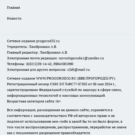
Главная
Новости
Сетевое издание
progorod35.r
u
Учредитель: Ламбринаки А.В.
Главный редактор: Ламбринаки А.В.
Электронная почта редакции:
novostigoroda1@yandex.ru
Телефоны: 8(8212)39-14-42, 89041001090
Электронная для других вопросов: x2dt@mail.ru
Сетевое издание WWW.PROGOROD35.RU (ВВВ.ПРОГОРОД35.РУ).
Регистрационный номер СМИ ЭЛ №ФС77-87303 от 08 мая 2024 г.,
зарегистрировано Федеральной службой по надзору в сфере связи,
информационных технологий и массовых коммуникаций.
Возрастная категория сайта 16+.
Вся информация, размещенная на данном сайте, охраняется в
соответствии с законодательством РФ об авторском праве и не
подлежит использованию кем-либо в какой бы то ни было форме, в
том числе воспроизведению, распространению, переработке не иначе
как с письменного разрешения правообладателя.