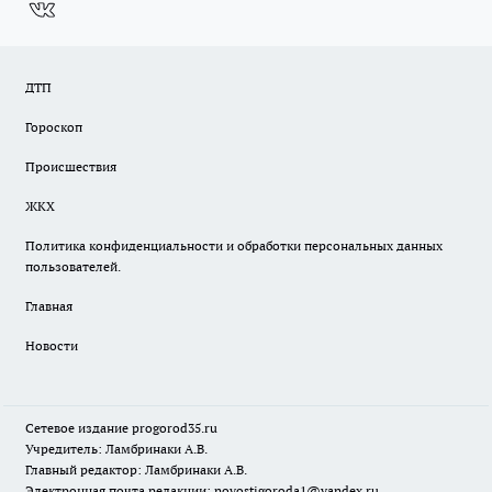
ДТП
Гороскоп
Происшествия
ЖКХ
Политика конфиденциальности и обработки персональных данных
пользователей.
Главная
Новости
Сетевое издание
progorod35.r
u
Учредитель: Ламбринаки А.В.
Главный редактор: Ламбринаки А.В.
Электронная почта редакции:
novostigoroda1@yandex.ru