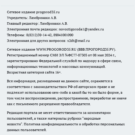
Сетевое издание
progorod35.r
u
Учредитель: Ламбринаки А.В.
Главный редактор: Ламбринаки А.В.
Электронная почта редакции:
novostigoroda1@yandex.ru
Телефоны: 8(8212)39-14-42, 89041001090
Электронная для других вопросов: x2dt@mail.ru
Сетевое издание WWW.PROGOROD35.RU (ВВВ.ПРОГОРОД35.РУ).
Регистрационный номер СМИ ЭЛ №ФС77-87303 от 08 мая 2024 г.,
зарегистрировано Федеральной службой по надзору в сфере связи,
информационных технологий и массовых коммуникаций.
Возрастная категория сайта 16+.
Вся информация, размещенная на данном сайте, охраняется в
соответствии с законодательством РФ об авторском праве и не
подлежит использованию кем-либо в какой бы то ни было форме, в
том числе воспроизведению, распространению, переработке не иначе
как с письменного разрешения правообладателя.
Редакция портала не несет ответственности за комментарии
пользователей, а также материалы рубрики "народные
новости".
Политика конфиденциальности и обработки персональных
данных пользователей
.