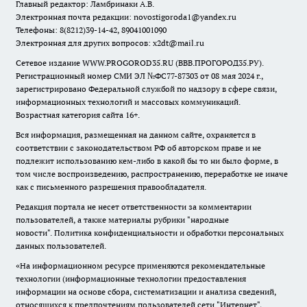
Главный редактор: Ламбринаки А.В.
Электронная почта редакции:
novostigoroda1@yandex.ru
Телефоны: 8(8212)39-14-42, 89041001090
Электронная для других вопросов: x2dt@mail.ru
Сетевое издание WWW.PROGOROD35.RU (ВВВ.ПРОГОРОД35.РУ).
Регистрационный номер СМИ ЭЛ №ФС77-87303 от 08 мая 2024 г.,
зарегистрировано Федеральной службой по надзору в сфере связи,
информационных технологий и массовых коммуникаций.
Возрастная категория сайта 16+.
Вся информация, размещенная на данном сайте, охраняется в
соответствии с законодательством РФ об авторском праве и не
подлежит использованию кем-либо в какой бы то ни было форме, в
том числе воспроизведению, распространению, переработке не иначе
как с письменного разрешения правообладателя.
Редакция портала не несет ответственности за комментарии
пользователей, а также материалы рубрики "народные
новости".
Политика конфиденциальности и обработки персональных
данных пользователей
.
«На информационном ресурсе применяются рекомендательные
технологии (информационные технологии предоставления
информации на основе сбора, систематизации и анализа сведений,
относящихся к предпочтениям пользователей сети "Интернет",