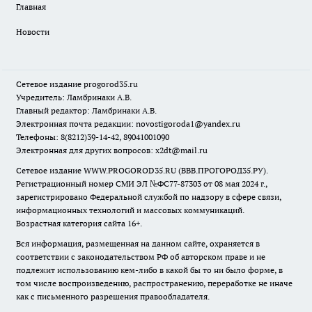
Главная
Новости
Сетевое издание
progorod35.r
u
Учредитель: Ламбринаки А.В.
Главный редактор: Ламбринаки А.В.
Электронная почта редакции:
novostigoroda1@yandex.ru
Телефоны: 8(8212)39-14-42, 89041001090
Электронная для других вопросов: x2dt@mail.ru
Сетевое издание WWW.PROGOROD35.RU (ВВВ.ПРОГОРОД35.РУ).
Регистрационный номер СМИ ЭЛ №ФС77-87303 от 08 мая 2024 г.,
зарегистрировано Федеральной службой по надзору в сфере связи,
информационных технологий и массовых коммуникаций.
Возрастная категория сайта 16+.
Вся информация, размещенная на данном сайте, охраняется в
соответствии с законодательством РФ об авторском праве и не
подлежит использованию кем-либо в какой бы то ни было форме, в
том числе воспроизведению, распространению, переработке не иначе
как с письменного разрешения правообладателя.