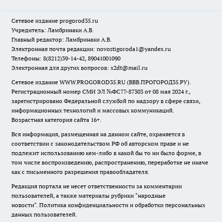
Сетевое издание
progorod35.r
u
Учредитель: Ламбринаки А.В.
Главный редактор: Ламбринаки А.В.
Электронная почта редакции:
novostigoroda1@yandex.ru
Телефоны: 8(8212)39-14-42, 89041001090
Электронная для других вопросов: x2dt@mail.ru
Сетевое издание WWW.PROGOROD35.RU (ВВВ.ПРОГОРОД35.РУ).
Регистрационный номер СМИ ЭЛ №ФС77-87303 от 08 мая 2024 г.,
зарегистрировано Федеральной службой по надзору в сфере связи,
информационных технологий и массовых коммуникаций.
Возрастная категория сайта 16+.
Вся информация, размещенная на данном сайте, охраняется в
соответствии с законодательством РФ об авторском праве и не
подлежит использованию кем-либо в какой бы то ни было форме, в
том числе воспроизведению, распространению, переработке не иначе
как с письменного разрешения правообладателя.
Редакция портала не несет ответственности за комментарии
пользователей, а также материалы рубрики "народные
новости".
Политика конфиденциальности и обработки персональных
данных пользователей
.