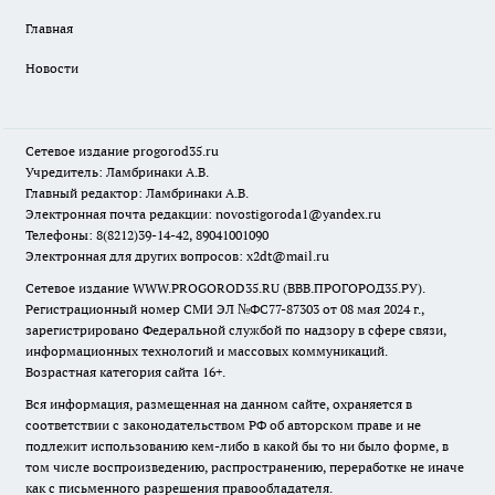
Главная
Новости
Сетевое издание
progorod35.r
u
Учредитель: Ламбринаки А.В.
Главный редактор: Ламбринаки А.В.
Электронная почта редакции:
novostigoroda1@yandex.ru
Телефоны: 8(8212)39-14-42, 89041001090
Электронная для других вопросов: x2dt@mail.ru
Сетевое издание WWW.PROGOROD35.RU (ВВВ.ПРОГОРОД35.РУ).
Регистрационный номер СМИ ЭЛ №ФС77-87303 от 08 мая 2024 г.,
зарегистрировано Федеральной службой по надзору в сфере связи,
информационных технологий и массовых коммуникаций.
Возрастная категория сайта 16+.
Вся информация, размещенная на данном сайте, охраняется в
соответствии с законодательством РФ об авторском праве и не
подлежит использованию кем-либо в какой бы то ни было форме, в
том числе воспроизведению, распространению, переработке не иначе
как с письменного разрешения правообладателя.