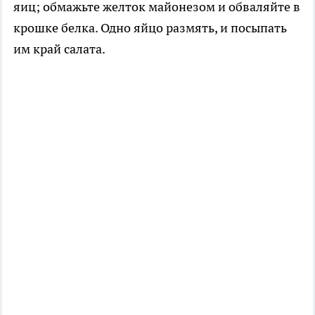
яиц; обмажьте желток майонезом и обваляйте в
крошке белка. Одно яйцо размять, и посыпать
им край салата.