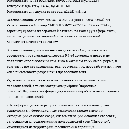
Электронная почта редакции:
novostigoroda1@yandex.ru
Телефоны: 8(8212)39-14-42, 89041001090
Электронная для других вопросов: x2dt@mail.ru
Сетевое издание WWW.PROGOROD35.RU (ВВВ.ПРОГОРОД35.РУ).
Регистрационный номер СМИ ЭЛ №ФС77-87303 от 08 мая 2024 г.,
зарегистрировано Федеральной службой по надзору в сфере связи,
информационных технологий и массовых коммуникаций.
Возрастная категория сайта 16+.
Вся информация, размещенная на данном сайте, охраняется в
соответствии с законодательством РФ об авторском праве и не
подлежит использованию кем-либо в какой бы то ни было форме, в
том числе воспроизведению, распространению, переработке не иначе
как с письменного разрешения правообладателя.
Редакция портала не несет ответственности за комментарии
пользователей, а также материалы рубрики "народные
новости".
Политика конфиденциальности и обработки персональных
данных пользователей
.
«На информационном ресурсе применяются рекомендательные
технологии (информационные технологии предоставления
информации на основе сбора, систематизации и анализа сведений,
относящихся к предпочтениям пользователей сети "Интернет",
находящихся на территории Российской Федерации)».