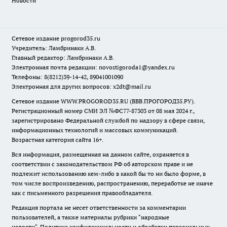
Новости
Сетевое издание
progorod35.r
u
Учредитель: Ламбринаки А.В.
Главный редактор: Ламбринаки А.В.
Электронная почта редакции:
novostigoroda1@yandex.ru
Телефоны: 8(8212)39-14-42, 89041001090
Электронная для других вопросов: x2dt@mail.ru
Сетевое издание WWW.PROGOROD35.RU (ВВВ.ПРОГОРОД35.РУ).
Регистрационный номер СМИ ЭЛ №ФС77-87303 от 08 мая 2024 г.,
зарегистрировано Федеральной службой по надзору в сфере связи,
информационных технологий и массовых коммуникаций.
Возрастная категория сайта 16+.
Вся информация, размещенная на данном сайте, охраняется в
соответствии с законодательством РФ об авторском праве и не
подлежит использованию кем-либо в какой бы то ни было форме, в
том числе воспроизведению, распространению, переработке не иначе
как с письменного разрешения правообладателя.
Редакция портала не несет ответственности за комментарии
пользователей, а также материалы рубрики "народные
новости".
Политика конфиденциальности и обработки персональных