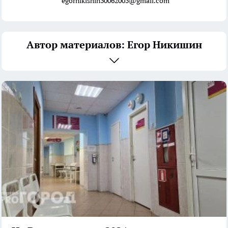
egornikishin30062003@gmail.com
Автор материалов: Егор Никишин