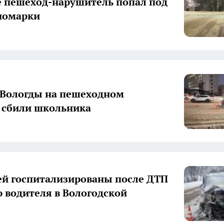
е пешеход-нарушитель попал под
номарки
 Вологды на пешеходном
 сбили школьника
ей госпитализированы после ДТП
ю водителя в Вологодской