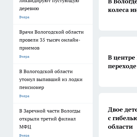
В Вологд
ликвидируют пустующую
деревню
колеса и
Вчера
Врачи Вологодской области
провели 35 тысяч онлайн-
приемов
В центре
Вчера
переходе
В Вологодской области
утонул выпавший из лодки
пенсионер
Вчера
Двое дет
В Заречной части Вологды
с гибель
открыли третий филиал
области
МФЦ
Вчера