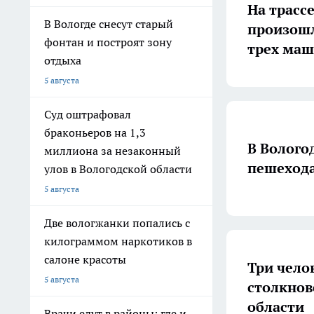
На трасс
В Вологде снесут старый
произошл
фонтан и построят зону
трех ма
отдыха
5 августа
Суд оштрафовал
браконьеров на 1,3
В Волого
миллиона за незаконный
пешеход
улов в Вологодской области
5 августа
Две вологжанки попались с
килограммом наркотиков в
салоне красоты
Три чело
5 августа
столкнов
области
Врачи едут в районы: где и