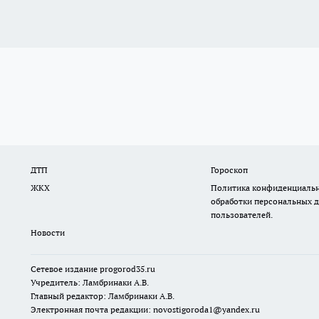
ДТП
Гороскоп
ЖКХ
Политика конфиденциальн
обработки персональных 
пользователей.
Новости
Сетевое издание
progorod35.r
u
Учредитель: Ламбринаки А.В.
Главный редактор: Ламбринаки А.В.
Электронная почта редакции:
novostigoroda1@yandex.ru