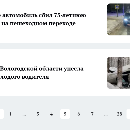
е автомобиль сбил 75-летнюю
на пешеходном переходе
 Вологодской области унесла
лодого водителя
1
...
3
4
5
6
7
...
28