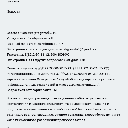
Главная
Новости
Сетевое издание
progorod35.r
u
Учредитель: Ламбринаки А.В.
Главный редактор: Ламбринаки А.В.
Электронная почта редакции:
novostigoroda1@yandex.ru
Телефоны: 8(8212)39-14-42, 89041001090
Электронная для других вопросов: x2dt@mail.ru
Сетевое издание WWW.PROGOROD35.RU (ВВВ.ПРОГОРОД35.РУ).
Регистрационный номер СМИ ЭЛ №ФС77-87303 от 08 мая 2024 г.,
зарегистрировано Федеральной службой по надзору в сфере связи,
информационных технологий и массовых коммуникаций.
Возрастная категория сайта 16+.
Вся информация, размещенная на данном сайте, охраняется в
соответствии с законодательством РФ об авторском праве и не
подлежит использованию кем-либо в какой бы то ни было форме, в
том числе воспроизведению, распространению, переработке не иначе
как с письменного разрешения правообладателя.