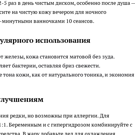
-5 раз в день чистым диском, особенно после душа 
сите на чистую кожу вечером для ночного
20-минутными ванночками 10 сеансов.
улярного использования
 железы, кожа становится матовой без зуда.​
яет бактерии, оставляя бриз свежести.​
тона кожи, как от натурального тоника, и экономи
 улучшениям
ения редки, но возможны при аллергии. Для
1:1. Беременным и с гипергидрозом комбинируйте с
едства. В жару добавьте лед для охлаждения.