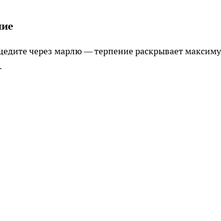
ние
роцедите через марлю — терпение раскрывает максим
​