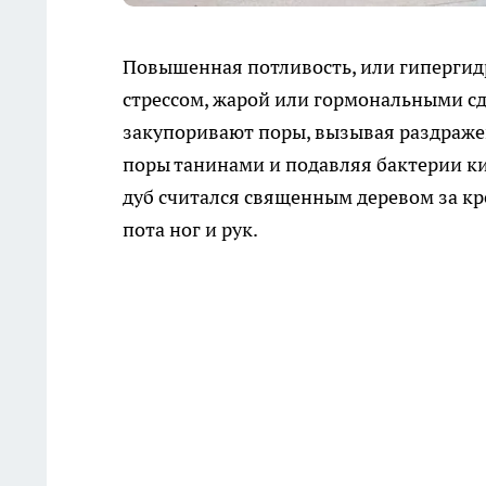
Повышенная потливость, или гипергидр
стрессом, жарой или гормональными с
закупоривают поры, вызывая раздражен
поры танинами и подавляя бактерии ки
дуб считался священным деревом за кре
пота ног и рук.