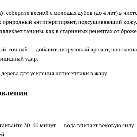
й)
: соберите весной с молодых дубов (до 4 лет) в чист
как природный антиперспирант, подсушивающий кожу
извлекает танины, как в старинных рецептах от брож
ый, сочный — добавит цитрусовый аромат, напомин
рицидный удар.
дерева для усиления антисептики в жару.​
овления
стаивайте 30-60 минут — вода впитает вековую силу
ей.