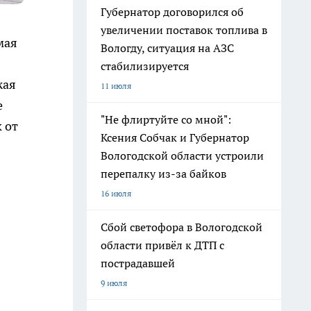
Губернатор договорился об
увеличении поставок топлива в
мая
Вологду, ситуация на АЗС
стабилизируется
жая
11 июля
е
"Не флиртуйте со мной":
 от
Ксения Собчак и Губернатор
Вологодской области устроили
перепалку из-за байков
16 июля
Сбой светофора в Вологодской
области привёл к ДТП с
пострадавшей
9 июля