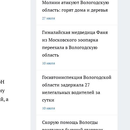
Молнии атакуют Вологодскую
область: горят дома и деревья
27 июля
Гималайская медведица Фаня
из Московского зоопарка
переехала в Вологодскую
область
10 июля
Госавтоинспекция Вологодской
pH
области задержала 27
ну
нелегальных водителей за
й, а
сутки
10 июля
Скорую помощь Вологды
возглавил бывший главврач