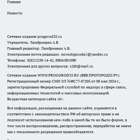
Главная
Новости
Сетевое издание
progorod35.r
u
Учредитель: Ламбринаки А.В.
Главный редактор: Ламбринаки А.В.
Электронная почта редакции:
novostigoroda1@yandex.ru
Телефоны: 8(8212)39-14-42, 89041001090
Электронная для других вопросов: x2dt@mail.ru
Сетевое издание WWW.PROGOROD35.RU (ВВВ.ПРОГОРОД35.РУ).
Регистрационный номер СМИ ЭЛ №ФС77-87303 от 08 мая 2024 г.,
зарегистрировано Федеральной службой по надзору в сфере связи,
информационных технологий и массовых коммуникаций.
Возрастная категория сайта 16+.
Вся информация, размещенная на данном сайте, охраняется в
соответствии с законодательством РФ об авторском праве и не
подлежит использованию кем-либо в какой бы то ни было форме, в
том числе воспроизведению, распространению, переработке не иначе
как с письменного разрешения правообладателя.