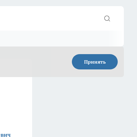
Принять
евич