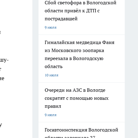
Сбой светофора в Вологодской
области привёл к ДТП с
пострадавшей
9 июля
я
Гималайская медведица Фаня
из Московского зоопарка
переехала в Вологодскую
ушу-
область
т
10 июля
ие
Очереди на АЗС в Вологде
сократят с помощью новых
правил
9 июля
у
Госавтоинспекция Вологодской
области задержала 27