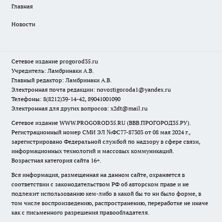
Главная
Новости
Сетевое издание
progorod35.r
u
Учредитель: Ламбринаки А.В.
Главный редактор: Ламбринаки А.В.
Электронная почта редакции:
novostigoroda1@yandex.ru
Телефоны: 8(8212)39-14-42, 89041001090
Электронная для других вопросов: x2dt@mail.ru
Сетевое издание WWW.PROGOROD35.RU (ВВВ.ПРОГОРОД35.РУ).
Регистрационный номер СМИ ЭЛ №ФС77-87303 от 08 мая 2024 г.,
зарегистрировано Федеральной службой по надзору в сфере связи,
информационных технологий и массовых коммуникаций.
Возрастная категория сайта 16+.
Вся информация, размещенная на данном сайте, охраняется в
соответствии с законодательством РФ об авторском праве и не
подлежит использованию кем-либо в какой бы то ни было форме, в
том числе воспроизведению, распространению, переработке не иначе
как с письменного разрешения правообладателя.