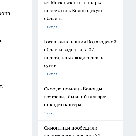
из Московского зоопарка
переехала в Вологодскую
зона
область
10 июля
а
Госавтоинспекция Вологодской
области задержала 27
нелегальных водителей за
сутки
10 июля
г.
Скорую помощь Вологды
возглавил бывший главврач
онкодиспансера
13 июля
Синоптики пообещали
вологжанам жару до +31