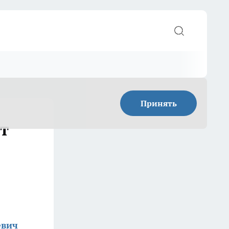
Принять
т
евич