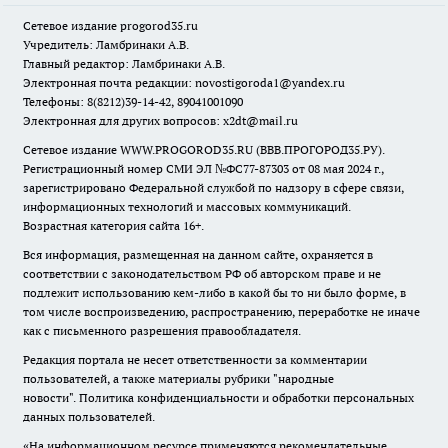
Сетевое издание
progorod35.r
u
Учредитель: Ламбринаки А.В.
Главный редактор: Ламбринаки А.В.
Электронная почта редакции:
novostigoroda1@yandex.ru
Телефоны: 8(8212)39-14-42, 89041001090
Электронная для других вопросов: x2dt@mail.ru
Сетевое издание WWW.PROGOROD35.RU (ВВВ.ПРОГОРОД35.РУ).
Регистрационный номер СМИ ЭЛ №ФС77-87303 от 08 мая 2024 г.,
зарегистрировано Федеральной службой по надзору в сфере связи,
информационных технологий и массовых коммуникаций.
Возрастная категория сайта 16+.
Вся информация, размещенная на данном сайте, охраняется в
соответствии с законодательством РФ об авторском праве и не
подлежит использованию кем-либо в какой бы то ни было форме, в
том числе воспроизведению, распространению, переработке не иначе
как с письменного разрешения правообладателя.
Редакция портала не несет ответственности за комментарии
пользователей, а также материалы рубрики "народные
новости".
Политика конфиденциальности и обработки персональных
данных пользователей
.
«На информационном ресурсе применяются рекомендательные