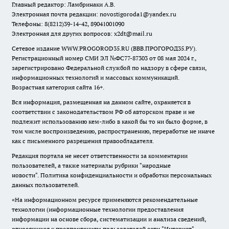
Главный редактор: Ламбринаки А.В.
Электронная почта редакции:
novostigoroda1@yandex.ru
Телефоны: 8(8212)39-14-42, 89041001090
Электронная для других вопросов: x2dt@mail.ru
Сетевое издание WWW.PROGOROD35.RU (ВВВ.ПРОГОРОД35.РУ).
Регистрационный номер СМИ ЭЛ №ФС77-87303 от 08 мая 2024 г.,
зарегистрировано Федеральной службой по надзору в сфере связи,
информационных технологий и массовых коммуникаций.
Возрастная категория сайта 16+.
Вся информация, размещенная на данном сайте, охраняется в
соответствии с законодательством РФ об авторском праве и не
подлежит использованию кем-либо в какой бы то ни было форме, в
том числе воспроизведению, распространению, переработке не иначе
как с письменного разрешения правообладателя.
Редакция портала не несет ответственности за комментарии
пользователей, а также материалы рубрики "народные
новости".
Политика конфиденциальности и обработки персональных
данных пользователей
.
«На информационном ресурсе применяются рекомендательные
технологии (информационные технологии предоставления
информации на основе сбора, систематизации и анализа сведений,
относящихся к предпочтениям пользователей сети "Интернет",