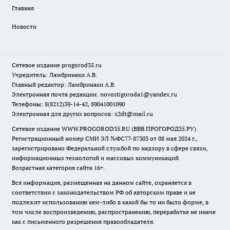
Главная
Новости
Сетевое издание
progorod35.r
u
Учредитель: Ламбринаки А.В.
Главный редактор: Ламбринаки А.В.
Электронная почта редакции:
novostigoroda1@yandex.ru
Телефоны: 8(8212)39-14-42, 89041001090
Электронная для других вопросов: x2dt@mail.ru
Сетевое издание WWW.PROGOROD35.RU (ВВВ.ПРОГОРОД35.РУ).
Регистрационный номер СМИ ЭЛ №ФС77-87303 от 08 мая 2024 г.,
зарегистрировано Федеральной службой по надзору в сфере связи,
информационных технологий и массовых коммуникаций.
Возрастная категория сайта 16+.
Вся информация, размещенная на данном сайте, охраняется в
соответствии с законодательством РФ об авторском праве и не
подлежит использованию кем-либо в какой бы то ни было форме, в
том числе воспроизведению, распространению, переработке не иначе
как с письменного разрешения правообладателя.