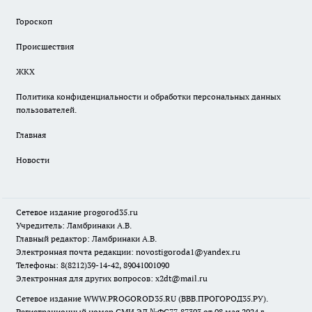
Гороскоп
Происшествия
ЖКХ
Политика конфиденциальности и обработки персональных данных
пользователей.
Главная
Новости
Сетевое издание
progorod35.r
u
Учредитель: Ламбринаки А.В.
Главный редактор: Ламбринаки А.В.
Электронная почта редакции:
novostigoroda1@yandex.ru
Телефоны: 8(8212)39-14-42, 89041001090
Электронная для других вопросов: x2dt@mail.ru
Сетевое издание WWW.PROGOROD35.RU (ВВВ.ПРОГОРОД35.РУ).
Регистрационный номер СМИ ЭЛ №ФС77-87303 от 08 мая 2024 г.,