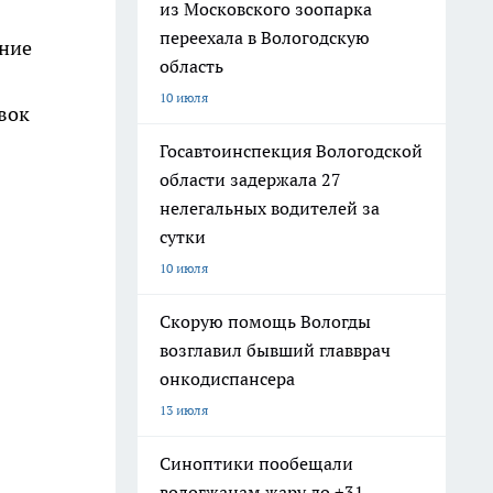
из Московского зоопарка
переехала в Вологодскую
ение
область
10 июля
вок
Госавтоинспекция Вологодской
области задержала 27
нелегальных водителей за
сутки
10 июля
Скорую помощь Вологды
возглавил бывший главврач
онкодиспансера
13 июля
Синоптики пообещали
вологжанам жару до +31