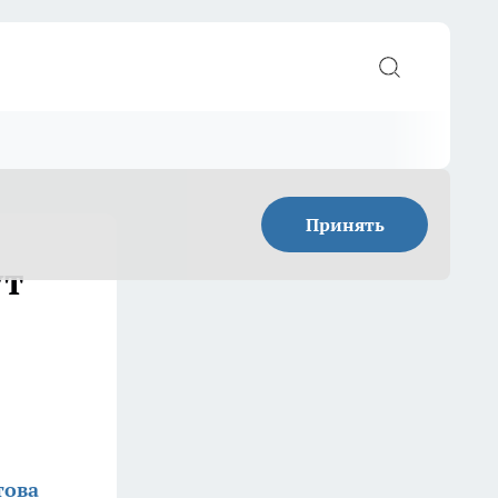
Принять
ут
това