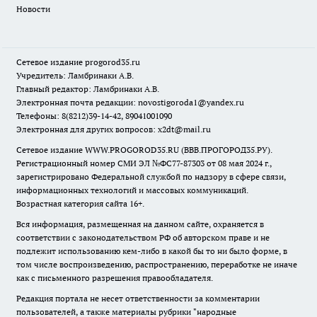
Новости
Сетевое издание
progorod35.r
u
Учредитель: Ламбринаки А.В.
Главный редактор: Ламбринаки А.В.
Электронная почта редакции:
novostigoroda1@yandex.ru
Телефоны: 8(8212)39-14-42, 89041001090
Электронная для других вопросов: x2dt@mail.ru
Сетевое издание WWW.PROGOROD35.RU (ВВВ.ПРОГОРОД35.РУ).
Регистрационный номер СМИ ЭЛ №ФС77-87303 от 08 мая 2024 г.,
зарегистрировано Федеральной службой по надзору в сфере связи,
информационных технологий и массовых коммуникаций.
Возрастная категория сайта 16+.
Вся информация, размещенная на данном сайте, охраняется в
соответствии с законодательством РФ об авторском праве и не
подлежит использованию кем-либо в какой бы то ни было форме, в
том числе воспроизведению, распространению, переработке не иначе
как с письменного разрешения правообладателя.
Редакция портала не несет ответственности за комментарии
пользователей, а также материалы рубрики "народные