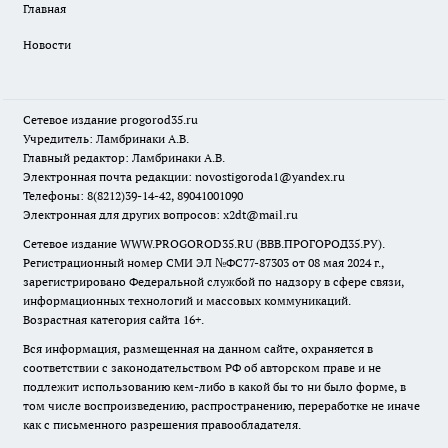
Главная
Новости
Сетевое издание
progorod35.r
u
Учредитель: Ламбринаки А.В.
Главный редактор: Ламбринаки А.В.
Электронная почта редакции:
novostigoroda1@yandex.ru
Телефоны: 8(8212)39-14-42, 89041001090
Электронная для других вопросов: x2dt@mail.ru
Сетевое издание WWW.PROGOROD35.RU (ВВВ.ПРОГОРОД35.РУ).
Регистрационный номер СМИ ЭЛ №ФС77-87303 от 08 мая 2024 г.,
зарегистрировано Федеральной службой по надзору в сфере связи,
информационных технологий и массовых коммуникаций.
Возрастная категория сайта 16+.
Вся информация, размещенная на данном сайте, охраняется в
соответствии с законодательством РФ об авторском праве и не
подлежит использованию кем-либо в какой бы то ни было форме, в
том числе воспроизведению, распространению, переработке не иначе
как с письменного разрешения правообладателя.